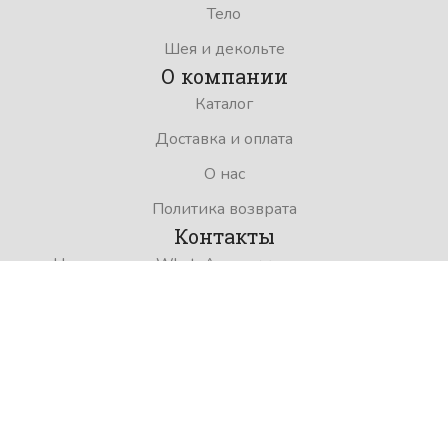
Тело
Шея и декольте
О компании
Каталог
Доставка и оплата
О нас
Политика возврата
Контакты
Напишите на WhatsApp, нажав на
соответствующую иконку.
Позвоните по телефону +7 (701) 212 59 58
с 9:00 до 20:00
Напишите нам на почту:
importbeauty@mail.ru